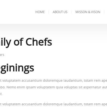
HOME
ABOUT US
MISSON & VISON
ly of Chefs
ars
ginings
sit voluptatem accusantium doloremque laudantium, totam rem aperi
icabo. Nemo enim ipsam voluptatem quia voluptas sit aspernatur au
t.
sit voluptatem accusantium doloremque laudantium, totam rem aperi