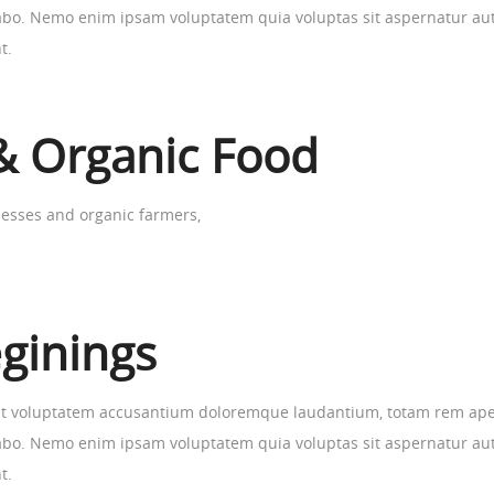
icabo. Nemo enim ipsam voluptatem quia voluptas sit aspernatur au
t.
& Organic Food
nesses and organic farmers,
ginings
sit voluptatem accusantium doloremque laudantium, totam rem aperi
icabo. Nemo enim ipsam voluptatem quia voluptas sit aspernatur au
t.