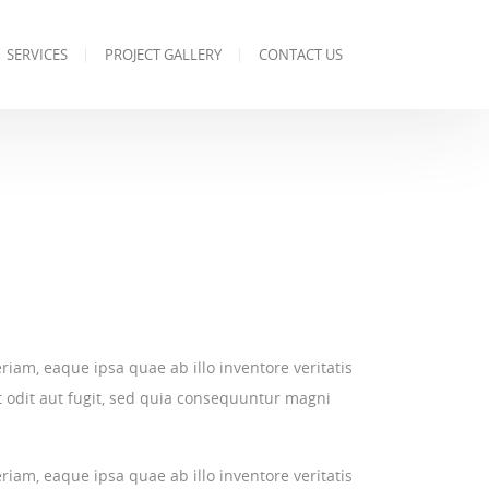
SERVICES
PROJECT GALLERY
CONTACT US
am, eaque ipsa quae ab illo inventore veritatis
t odit aut fugit, sed quia consequuntur magni
am, eaque ipsa quae ab illo inventore veritatis