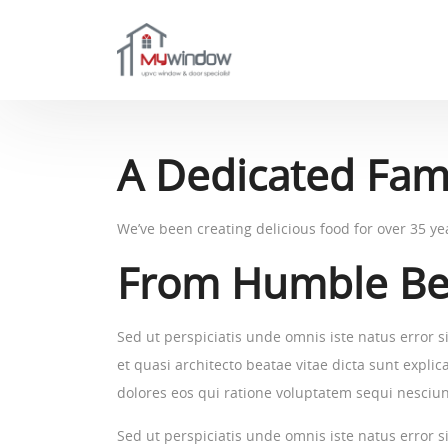
A Dedicated Fami
We’ve been creating delicious food for over 35 ye
From Humble Be
Sed ut perspiciatis unde omnis iste natus error 
et quasi architecto beatae vitae dicta sunt expl
dolores eos qui ratione voluptatem sequi nesciun
Sed ut perspiciatis unde omnis iste natus error 